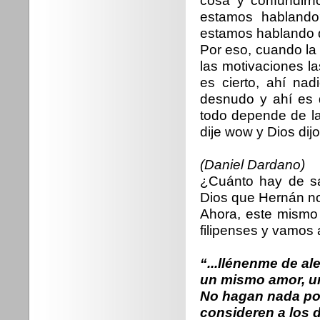
cosa y confundirn
estamos hablando
estamos hablando 
Por eso, cuando la
las motivaciones l
es cierto, ahí na
desnudo y ahí es 
todo depende de la
dije wow y Dios dij
(Daniel Dardano)
¿Cuánto hay de sa
Dios que Hernán no
Ahora, este mismo P
filipenses y vamos a
“...llénenme de al
un mismo amor, u
No hagan nada po
consideren a los