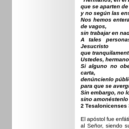
que se aparten d
y no según las en
Nos hemos entera
de vagos,
sin trabajar en na
A tales person
Jesucristo
que tranquilamente
Ustedes, hermanos
Si alguno no obe
carta,
denúncienlo públi
para que se averg
Sin embargo, no l
sino amonéstenlo
2 Tesalonicenses 3
El apóstol fue enfá
al Señor, siendo 