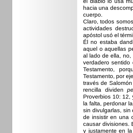
el diablo lo usa mu
hacia una descompo
cuerpo.
Claro, todos somos
actividades destru
apóstol usó el térm
Él no estaba dan
aquel o aquellas 
al lado de ella, no,
verdadero sentido
Testamento, porq
Testamento, por eje
través de Salomón 
rencilla dividen
p
Proverbios 10: 12, 
la falta, perdonar 
sin divulgarlas, si
de insistir en una
causar divisiones.
y justamente en la