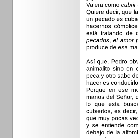
Valera como
cubrir
Quiere decir, que l
un pecado es cubi
hacernos cómplice
está tratando de
pecados
,
el amor p
produce de esa man
Así que, Pedro obv
animalito sino en 
peca y otro sabe de
hacer es conducirl
Porque en ese mo
manos del Señor, 
lo que está bus
cubiertos, es deci
que muy pocas vece
y se entiende com
debajo de la alfomb