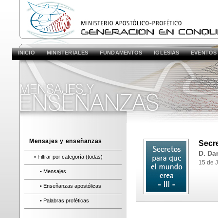
INICIO
MINISTERIALES
FUNDAMENTOS
IGLESIAS
EVENTOS
Mensajes y enseñanzas
Secre
D. Dar
• Filtrar por categoría (todas)
15 de 
• Mensajes
• Enseñanzas apostólicas
• Palabras proféticas